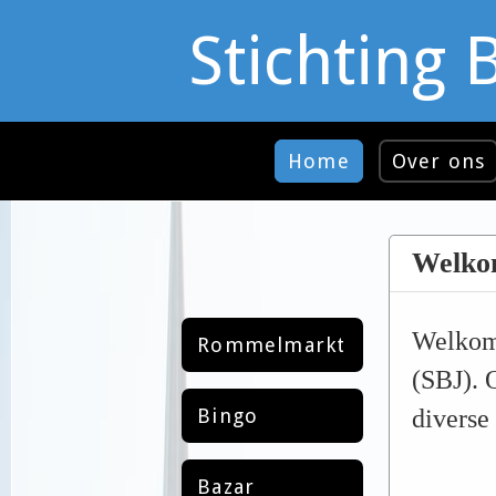
Stichting 
Home
Over ons
Welkom
Welkom 
Rommelmarkt
(SBJ). 
Bingo
diverse 
Bazar